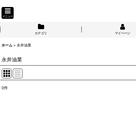
メニュー
カテゴリ
マイページ
ホーム
>
永井油業
永井油業
0
件
表示数
:
並び順
: