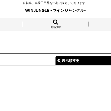
自転車、車椅子用品を中心に販売しております。
WINJUNGLE -ウインジャングル-
商品検索
表示順変更
絞り込む