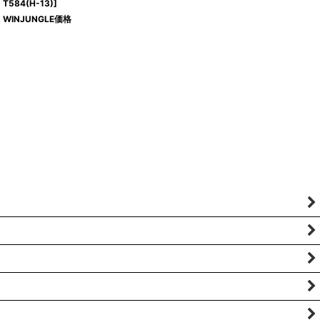
T584(H-13)
]
WINJUNGLE価格