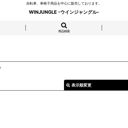
自転車、車椅子用品を中心に販売しております。
WINJUNGLE -ウインジャングル-
商品検索
具
表示順変更