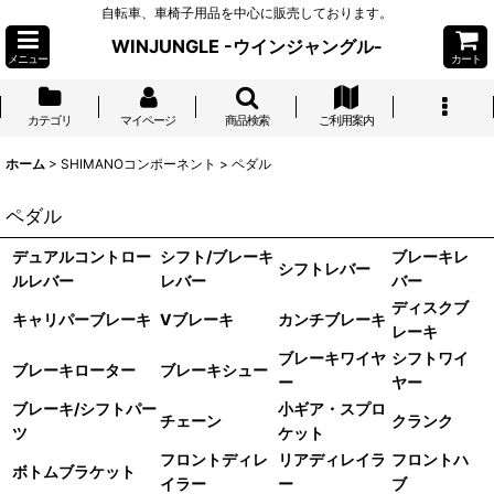
自転車、車椅子用品を中心に販売しております。
WINJUNGLE -ウインジャングル-
メニュー
カート
カテゴリ
マイページ
商品検索
ご利用案内
ホーム
>
SHIMANOコンポーネント
>
ペダル
ペダル
デュアルコントロー
シフト/ブレーキ
ブレーキレ
シフトレバー
ルレバー
レバー
バー
ディスクブ
キャリパーブレーキ
Vブレーキ
カンチブレーキ
レーキ
ブレーキワイヤ
シフトワイ
ブレーキローター
ブレーキシュー
ー
ヤー
ブレーキ/シフトパー
小ギア・スプロ
チェーン
クランク
ツ
ケット
フロントディレ
リアディレイラ
フロントハ
ボトムブラケット
イラー
ー
ブ