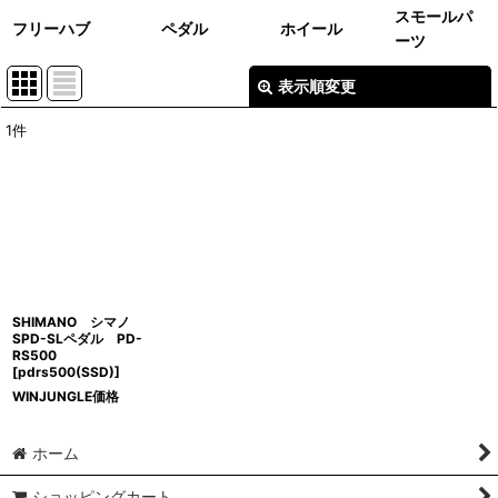
スモールパ
フリーハブ
ペダル
ホイール
ーツ
表示順変更
閉じる
1
件
表示数
:
並び順
:
絞り込む
SHIMANO シマノ
SPD-SLペダル PD-
RS500
[
pdrs500(SSD)
]
WINJUNGLE価格
ホーム
ショッピングカート