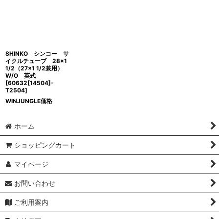
並び順
:
絞り込む
SHINKO シンコー サ
イクルチューブ 28×1
1/2（27×1 1/2兼用）
W/O 英式
[
60632[14504]-
T2504
]
WINJUNGLE価格
ホーム
ショッピングカート
マイページ
お問い合わせ
ご利用案内