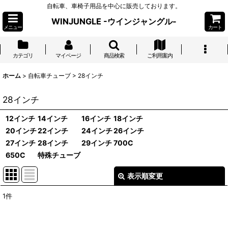
自転車、車椅子用品を中心に販売しております。
WINJUNGLE -ウインジャングル-
メニュー
カート
カテゴリ
マイページ
商品検索
ご利用案内
ホーム
>
自転車チューブ
>
28インチ
28インチ
12インチ
14インチ
16インチ
18インチ
20インチ
22インチ
24インチ
26インチ
27インチ
28インチ
29インチ
700C
650C
特殊チューブ
表示順変更
閉じる
1
件
表示数
: