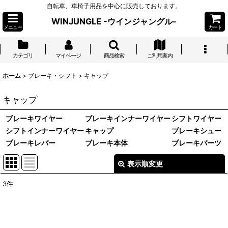
自転車、車椅子用品を中心に販売しております。
WINJUNGLE -ウインジャングル-
メニュー
カート
カテゴリ
マイページ
商品検索
ご利用案内
ホーム
>
ブレーキ・シフト
>
キャップ
キャップ
ブレーキワイヤー
ブレーキインナーワイヤー
シフトワイヤー
シフトインナーワイヤー
キャップ
ブレーキシュー
ブレーキレバー
ブレーキ本体
ブレーキパーツ
表示順変更
閉じる
3
件
表示数
:
並び順
: