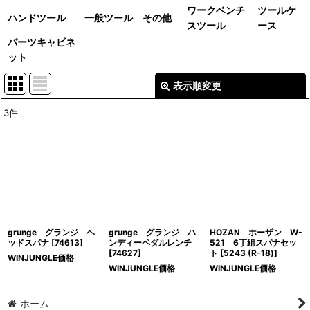
ワークベンチ
ツールケ
ハンドツール
一般ツール その他
スツール
ース
パーツキャビネ
ット
表示順変更
閉じる
3
件
表示数
:
並び順
:
絞り込む
grunge グランジ ヘ
grunge グランジ ハ
HOZAN ホーザン W-
ッドスパナ
[
74613
]
ンディーペダルレンチ
521 6丁組スパナセッ
[
74627
]
ト
[
5243 (R-18)
]
WINJUNGLE価格
WINJUNGLE価格
WINJUNGLE価格
ホーム