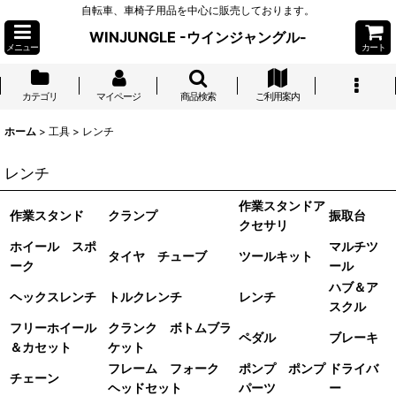
自転車、車椅子用品を中心に販売しております。
WINJUNGLE -ウインジャングル-
メニュー
カート
カテゴリ
マイページ
商品検索
ご利用案内
ホーム
>
工具
>
レンチ
レンチ
作業スタンドア
作業スタンド
クランプ
振取台
クセサリ
ホイール スポ
マルチツ
タイヤ チューブ
ツールキット
ーク
ール
ハブ＆ア
ヘックスレンチ
トルクレンチ
レンチ
スクル
フリーホイール
クランク ボトムブラ
ペダル
ブレーキ
＆カセット
ケット
フレーム フォーク
ポンプ ポンプ
ドライバ
チェーン
ヘッドセット
パーツ
ー