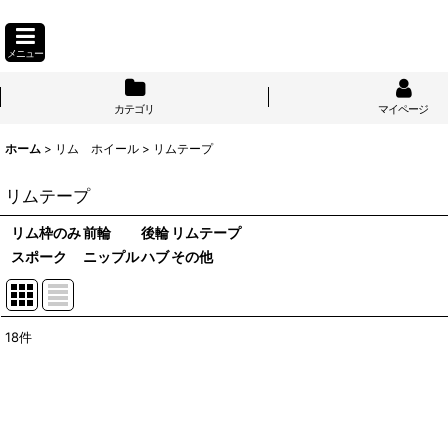
メニュー
カテゴリ
マイページ
ホーム
>
リム ホイール
>
リムテープ
リムテープ
リム枠のみ
前輪
後輪
リムテープ
スポーク
ニップル
ハブ
その他
18
件
表示数
:
並び順
: