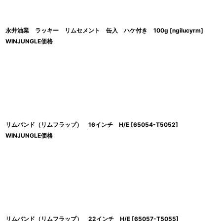
永井油業 ラッキー リムセメント 缶入 ハケ付き 100g
[
ngilucyrm
]
WINJUNGLE価格
リムバンド（リムフラップ） 16インチ H/E
[
65054-T5052
]
WINJUNGLE価格
リムバンド（リムフラップ） 22インチ H/E
[
65057-T5055
]