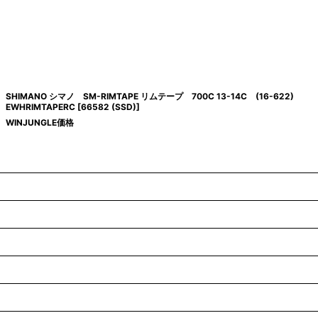
SHIMANO シマノ SM-RIMTAPE リムテープ 700C 13-14C (16-622)
EWHRIMTAPERC
[
66582 (SSD)
]
WINJUNGLE価格