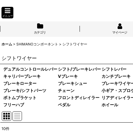
メニュー
カテゴリ
マイページ
ホーム
>
SHIMANOコンポーネント
>
シフトワイヤー
シフトワイヤー
デュアルコントロールレバー
シフト/ブレーキレバー
シフトレバー
キャリパーブレーキ
Vブレーキ
カンチブレーキ
ブレーキローター
ブレーキシュー
ブレーキワイヤ
ブレーキ/シフトパーツ
チェーン
小ギア・スプロ
ボトムブラケット
フロントディレイラー
リアディレイラ
フリーハブ
ペダル
ホイール
10
件