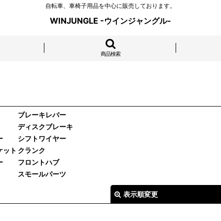
自転車、車椅子用品を中心に販売しております。
WINJUNGLE -ウインジャングル-
商品検索
ブレーキレバー
ディスクブレーキ
ー
シフトワイヤー
ケット
クランク
ー
フロントハブ
スモールパーツ
表示順変更