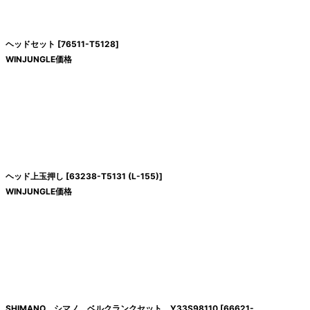
絞り込む
ヘッドセット
[
76511-T5128
]
WINJUNGLE価格
ヘッド上玉押し
[
63238-T5131 (L-155)
]
WINJUNGLE価格
SHIMANO シマノ ベルクランクセット Y33S98110
[
66621-