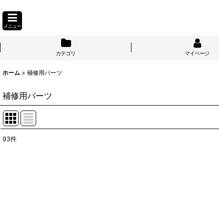
メニュー
カテゴリ
マイページ
ホーム
>
補修用パーツ
補修用パーツ
93
件
サブカテゴリ
:
表示数
:
並び順
: