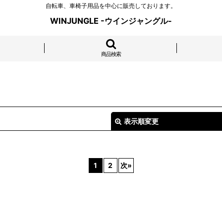
自転車、車椅子用品を中心に販売しております。
WINJUNGLE -ウインジャングル-
商品検索
表示順変更
1
2
次
»